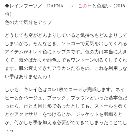
◆レインブーツ／ DAFNA →
この日
と色違い（2016
頃）
色の力で気分をアップ
どうしても空がどんよりしていると気持ちもどんよりして
しまいがち。そんなとき、ソッコーで元気を出してくれる
アイテムがキレイ色にトップスです。色の力は本当に大き
くて、気分ばかりか顔色までもワントーン明るくしてくれ
ます。肌の衰えてきたアラカンたるもの、これを利用しな
い手はありませんわ！
しかも、キレイ色はコレ1枚でコーデが完成します。ネイ
ビーとかベージュ、ブラック、ブラウンといった基本色だ
ったら、たとえ同じ形であったとしても、ストールを巻く
とかアクセサリーをつけるとか、ジャケットを羽織ると
か、何かしら手を加える必要がでてきてしまったことでし
ょう。