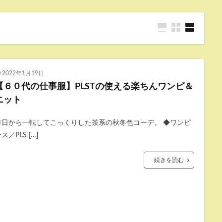
2022年1月19日
【６０代の仕事服】PLSTの使える楽ちんワンピ＆
ニット
昨日から一転してこっくりした茶系の秋冬色コーデ。 ◆ワンピ
ス／PLS […]
続きを読む