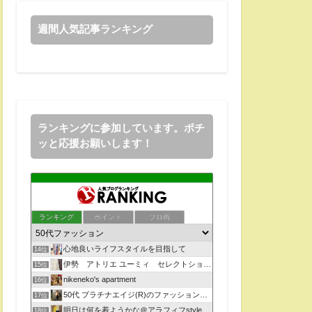
週間人気記事ランキング
ランキングに参加しています。ポチ
ッと応援お願いします！
ランキング
ポイント
ブロ画
心地良いライフスタイルを目指して
14位
伊勢 アトリエ ユーミィ セレクトショップ
15位
nikeneko's apartment
16位
50代 プラチナエイジ(R)のファッションスタイル革命！
17位
明日は何を着ようかな＠アラフィフstyle
18位