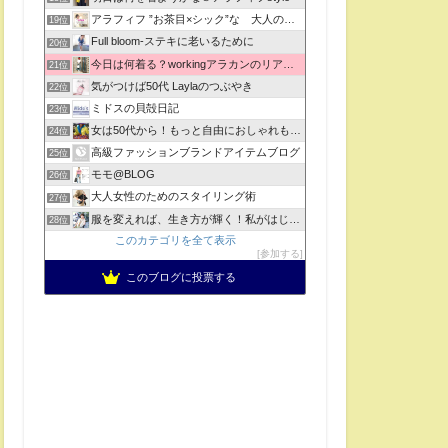
アラフィフ ”お茶目×シック”な 大人のおしゃれの法則
19位
Full bloom-ステキに老いるために
20位
今日は何着る？workingアラカンのリアルコーデ
21位
気がつけば50代 Laylaのつぶやき
22位
ミドスの貝殻日記
23位
女は50代から！もっと自由におしゃれも人生もチャレンジ！
24位
高級ファッションブランドアイテムブログ
25位
モモ@BLOG
26位
大人女性のためのスタイリング術
27位
服を変えれば、生き方が輝く！私がはじまるファッションコーデ
28位
このカテゴリを全て表示
参加する
このブログに投票する