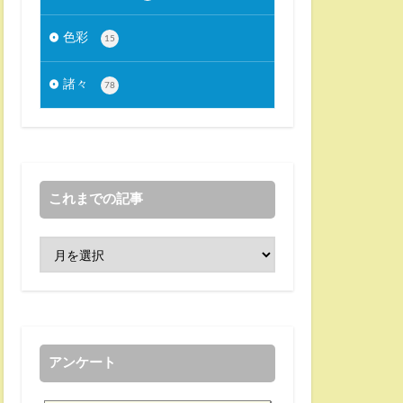
色彩
15
諸々
78
これまでの記事
アンケート