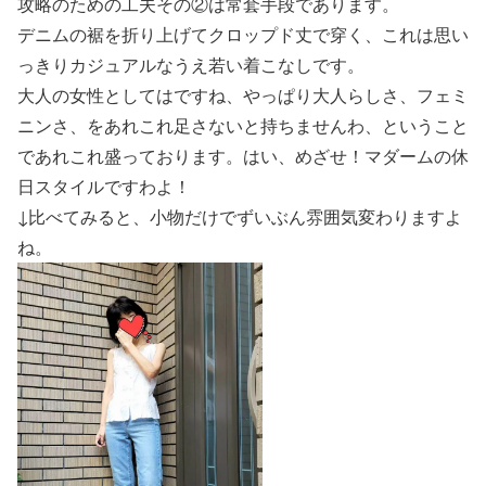
攻略のための工夫その②は常套手段であります。
デニムの裾を折り上げてクロップド丈で穿く、これは思い
っきり
カジュアルなうえ若い
着こなしです。
大人の女性としてはですね、やっぱり大人らしさ、フェミ
ニンさ、をあれこれ足さないと持ちませんわ、ということ
であれこれ盛っております。はい、
めざせ！マダームの休
日スタイル
ですわよ！
↓比べてみると、小物だけでずいぶん雰囲気変わりますよ
ね。