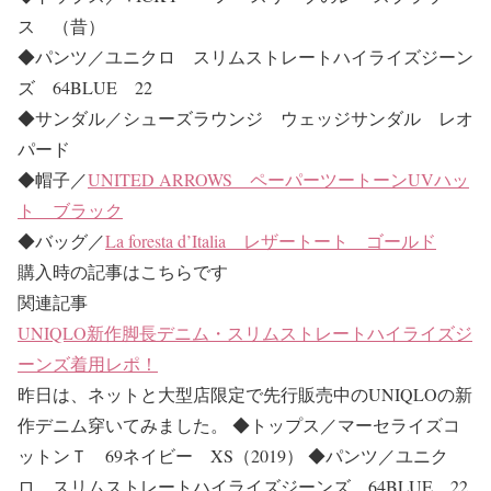
ス （昔）
◆パンツ／ユニクロ スリムストレートハイライズジーン
ズ 64BLUE 22
◆サンダル／シューズラウンジ ウェッジサンダル レオ
パード
◆帽子／
UNITED ARROWS ペーパーツートーンUVハッ
ト ブラック
◆バッグ／
La foresta
d’Italia
レザートート ゴールド
購入時の記事はこちらです
関連記事
UNIQLO新作脚長デニム・スリムストレートハイライズジ
ーンズ着用レポ！
昨日は、ネットと大型店限定で先行販売中のUNIQLOの新
作デニム穿いてみました。 ◆トップス／マーセライズコ
ットンＴ 69ネイビー XS（2019） ◆パンツ／ユニク
ロ スリムストレートハイライズジーンズ 64BLUE 22