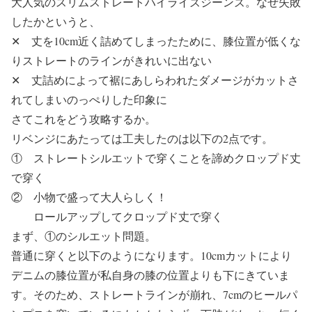
大人気のスリムストレートハイライズジーンズ。なぜ失敗
したかというと、
✕
丈を10cm近く詰めてしまったために、膝位置が低くな
りストレートのラインがきれいに出ない
✕
丈詰めによって裾にあしらわれたダメージがカットさ
れてしまいのっぺりした印象に
さてこれをどう攻略するか。
リベンジにあたっては工夫したのは以下の2点です。
① ストレートシルエットで穿くことを諦めクロップド丈
で穿く
② 小物で盛って大人らしく！
ロールアップしてクロップド丈で穿く
まず、①のシルエット問題。
普通に穿くと以下のようになります。10cmカットにより
デニムの膝位置が私自身の膝の位置よりも下にきていま
す。そのため、ストレートラインが崩れ、7cmのヒールパ