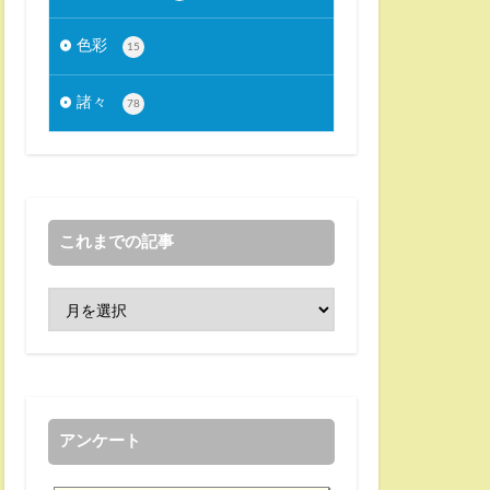
色彩
15
諸々
78
これまでの記事
アンケート