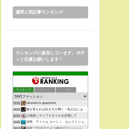
週間人気記事ランキング
ランキングに参加しています。ポチ
ッと応援お願いします！
ランキング
ポイント
ブロ画
nikeneko's apartment
13位
服を変えれば生き方が輝く！私がはじまるファッションコーデ
14位
心地良いライフスタイルを目指して
15位
伊勢 アトリエ ユーミィ セレクトショップ
16位
50代 プラチナエイジ(R)のファッションスタイル革命！
17位