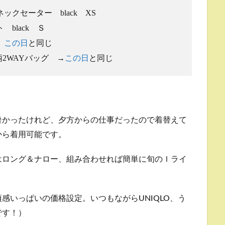
クセーター black XS
black Ｓ
→
この日
と同じ
ン柄2WAYバッグ →
この日
と同じ
暑かったけれど、夕方からの仕事だったので着替えて
から着用可能です。
はロング＆ナロー、組み合わせれば簡単に旬のＩライ
感いっぱいの価格設定。いつもながらUNIQLO、う
です！）