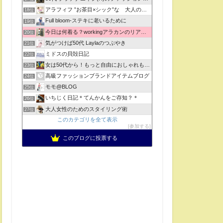
アラフィフ ”お茶目×シック”な 大人のおしゃれの法則
18位
Full bloom-ステキに老いるために
19位
今日は何着る？workingアラカンのリアルコーデ
20位
気がつけば50代 Laylaのつぶやき
21位
ミドスの貝殻日記
22位
女は50代から！もっと自由におしゃれも人生もチャレンジ！
23位
高級ファッションブランドアイテムブログ
24位
モモ@BLOG
25位
いちじく日記＊てんかんをご存知？＊
26位
大人女性のためのスタイリング術
27位
このカテゴリを全て表示
参加する
このブログに投票する