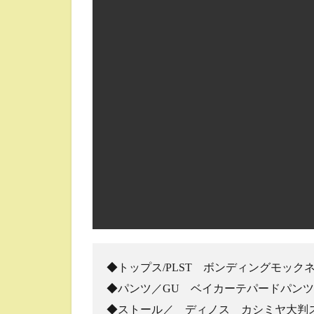
◆トップス/PLST ボンディングモックネ
◆パンツ／GU ベイカーテパードパンツ
◆ストール／ ディノス カシミヤ大判