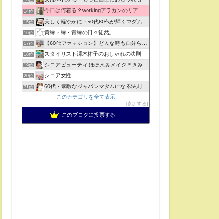
13位
今日は何着る？workingアラカンのリアルコーデ
14位
美しく軽やかに・50代60代が輝くマダムの魅力アップ術
15位
黄緑・緑・青緑の日々徒然。
16位
【60代ファッション】どんな時も自分らしくいられる服
17位
スタイリスト澤木祐子のおしゃれの法則
18位
シニアビューティ ほほえみメイク＊きみ…
19位
シニア女性
20位
60代・素敵なジャパンマダムになる法則
21位
このカテゴリを全て表示
参加する
このブログに投票する