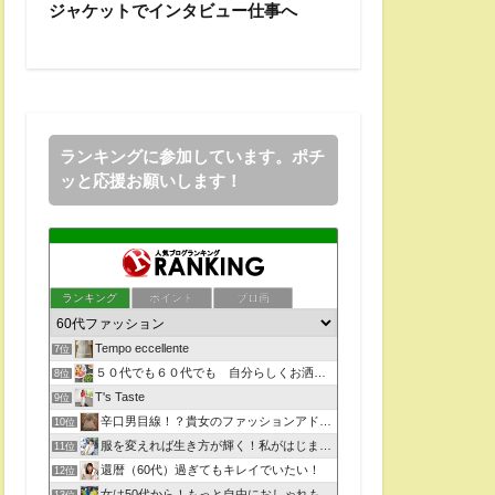
ジャケットでインタビュー仕事へ
ランキングに参加しています。ポチ
ッと応援お願いします！
ランキング
ポイント
ブロ画
Tempo eccellente
7位
５０代でも６０代でも 自分らしくお洒落を楽しむコツ
8位
T's Taste
9位
辛口男目線！？貴女のファッションアドバイザー？？
10位
服を変えれば生き方が輝く！私がはじまるファッションコーデ
11位
還暦（60代）過ぎてもキレイでいたい！
12位
女は50代から！もっと自由におしゃれも人生もチャレンジ！