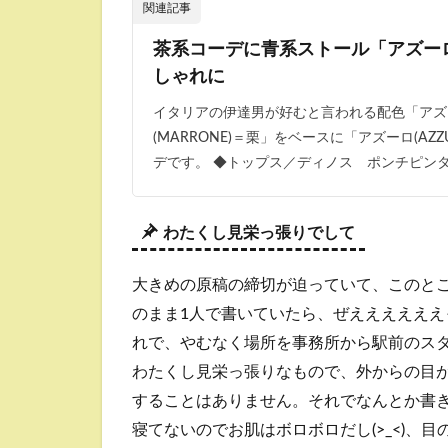
関連記事
茶系コーデに青系ストール「アズー
しゃれに
イタリアの伊達男が好むと言われる配色「アズ
(MARRONE)＝栗」をベースに「アズーロ(AZ
デです。 ◆トップス／ディノス ポンチピンタ
わたくし見栄っ張りでして
大きめの原稿の締切が迫っていて、このと
のまま1人で書いていたら、ぜえええええ
れで、やむなく場所を事務所から駅前のス
わたくし見栄っ張りなもので、外からの目
することはありません。それでなんとか書
寝てないのでお肌はボロボロだし(>_<)、目の