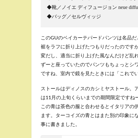
◆靴／ノイエ ディフュージョン neue dif
◆バッグ／セルヴィッジ
このGUのベイカーテパードパンツは名品
裾をラフに折り上げたつもりだったのです
変だし、適当に折り上げた風なんだけど乱
ずーと座っていたのでパンツもちょっとシ
ですね、室内で鏡を見たときには「これで
ストールはディノスのカシミヤストール。
は11月の上旬くらいまでの期間限定ですね
この青は茶色の服と合わせるとイタリアの
ます。ターコイズの青とはまた別の印象に
事に書きました。