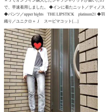
で、早速着用しました。 ◆インに着たニット／ディノス
◆パンツ／upper hights THE LIPSTICK platinum21 ◆羽
織り／ユニクロ＋Ｊ スーピマコット[…]