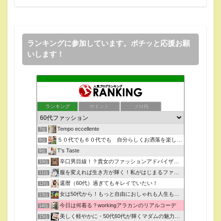
ランキングに参加しています。ポチッと応援お願
いします！
ランキング
ポイント
ブロ画
Tempo eccellente
7位
５０代でも６０代でも 自分らしくお洒落を楽しむコツ
8位
T's Taste
9位
辛口男目線！？貴女のファッションアドバイザー？？
10位
服を変えれば生き方が輝く！私がはじまるファッションコーデ
11位
還暦（60代）過ぎてもキレイでいたい！
12位
女は50代から！もっと自由におしゃれも人生もチャレンジ！
13位
今日は何着る？workingアラカンのリアルコーデ
14位
美しく軽やかに・50代60代が輝くマダムの魅力アップ術
15位