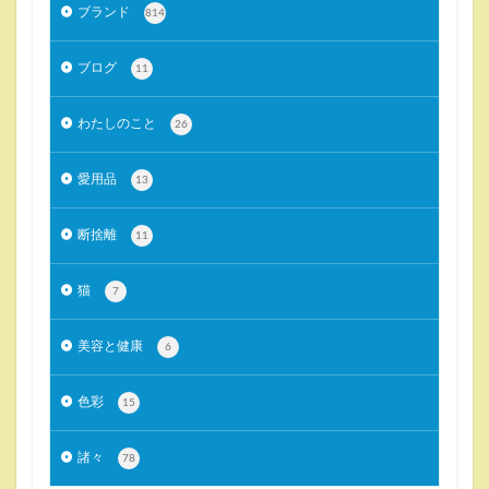
ブランド
814
ブログ
11
わたしのこと
26
愛用品
13
断捨離
11
猫
7
美容と健康
6
色彩
15
諸々
78