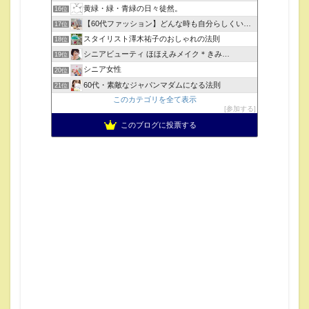
黄緑・緑・青緑の日々徒然。
16位
【60代ファッション】どんな時も自分らしくいられる服
17位
スタイリスト澤木祐子のおしゃれの法則
18位
シニアビューティ ほほえみメイク＊きみ…
19位
シニア女性
20位
60代・素敵なジャパンマダムになる法則
21位
このカテゴリを全て表示
参加する
このブログに投票する