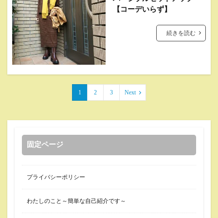
【コーデいらず】
続きを読む
1
2
3
Next
固定ページ
プライバシーポリシー
わたしのこと～簡単な自己紹介です～