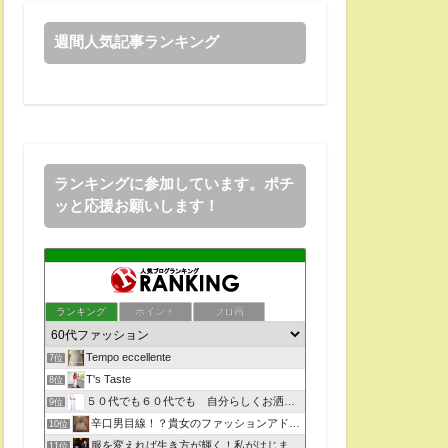
週間人気記事ランキング
ランキングに参加しています。ポチ
ッと応援お願いします！
ランキング
ポイント
ブロ画
Tempo eccellente
7位
T's Taste
8位
５０代でも６０代でも 自分らしくお洒落を楽しむコツ
9位
辛口男目線！？貴女のファッションアドバイザー？？
10位
服を変えれば生き方が輝く！私がはじまるファッションコーデ
11位