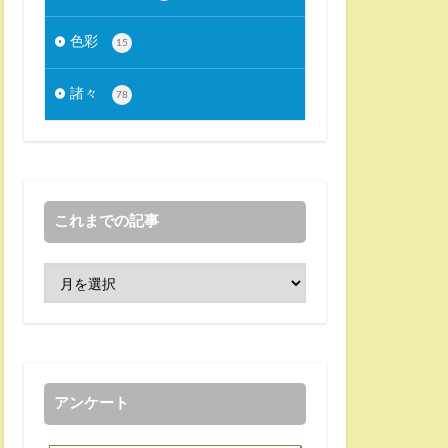
色彩
15
諸々
78
これまでの記事
アンケート