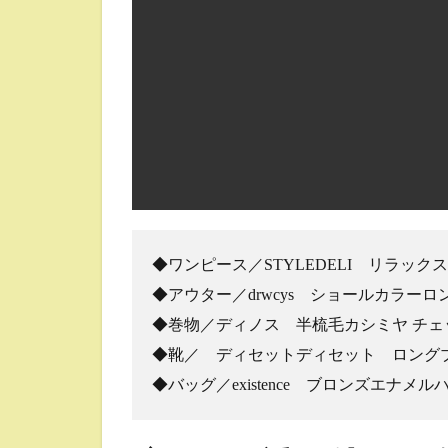
◆ワンピース／STYLEDELI リラッ
◆アウター／drwcys ショールカラー
◆巻物／ディノス 半梳毛カシミヤ チェ
◆靴／ ディセットディセット ロング
◆バッグ／existence ブロンズエナメ