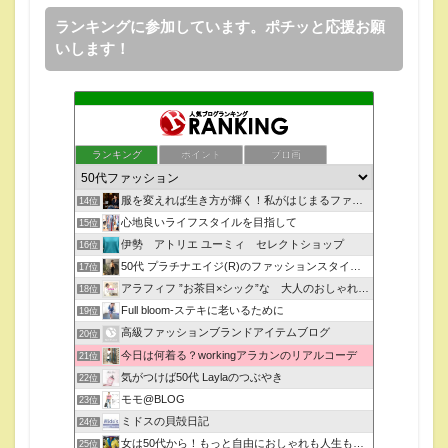
ランキングに参加しています。ポチッと応援お願
いします！
ランキング
ポイント
ブロ画
服を変えれば生き方が輝く！私がはじまるファッションコーデ
14位
心地良いライフスタイルを目指して
15位
伊勢 アトリエ ユーミィ セレクトショップ
16位
50代 プラチナエイジ(R)のファッションスタイル革命！
17位
アラフィフ ”お茶目×シック”な 大人のおしゃれの法則
18位
Full bloom-ステキに老いるために
19位
高級ファッションブランドアイテムブログ
20位
今日は何着る？workingアラカンのリアルコーデ
21位
気がつけば50代 Laylaのつぶやき
22位
モモ@BLOG
23位
ミドスの貝殻日記
24位
女は50代から！もっと自由におしゃれも人生もチャレンジ！
25位