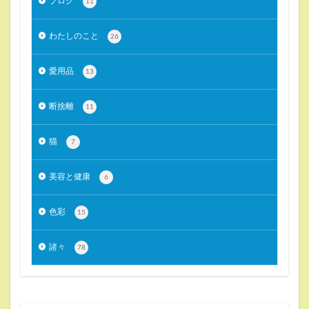
ブログ
11
わたしのこと
26
愛用品
13
断捨離
11
猫
7
美容と健康
6
色彩
15
諸々
78