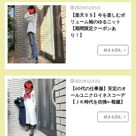
2021年12月5日
【楽天ＳＳ】今を楽しむボ
リューム袖のゆるニット
【期間限定クーポンあ
り！】
続きを読む
2021年12月3日
【60代の仕事服】安定のオ
ールユニクロイネスコーデ
【ＪＫ時代を彷彿←殴蹴】
続きを読む