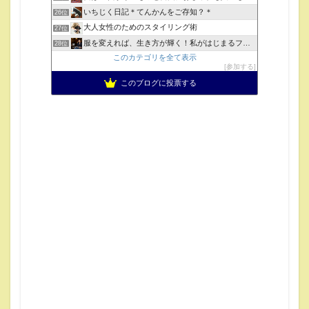
いちじく日記＊てんかんをご存知？＊
26位
大人女性のためのスタイリング術
27位
服を変えれば、生き方が輝く！私がはじまるファッションコーデ
28位
このカテゴリを全て表示
参加する
このブログに投票する