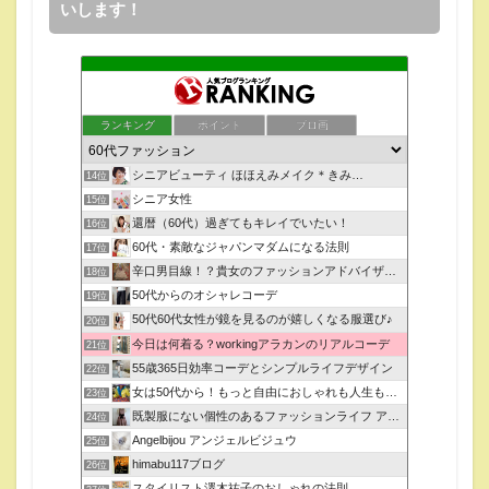
いします！
ランキング
ポイント
ブロ画
シニアビューティ ほほえみメイク＊きみ…
14位
シニア女性
15位
還暦（60代）過ぎてもキレイでいたい！
16位
60代・素敵なジャパンマダムになる法則
17位
辛口男目線！？貴女のファッションアドバイザー？？
18位
50代からのオシャレコーデ
19位
50代60代女性が鏡を見るのが嬉しくなる服選び♪
20位
今日は何着る？workingアラカンのリアルコーデ
21位
55歳365日効率コーデとシンプルライフデザイン
22位
女は50代から！もっと自由におしゃれも人生もチャレンジ！
23位
既製服にない個性のあるファッションライフ アトリエ繭の実
24位
Angelbijou アンジェルビジュウ
25位
himabu117ブログ
26位
スタイリスト澤木祐子のおしゃれの法則