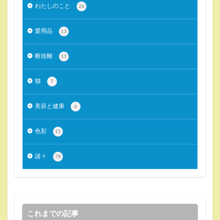
わたしのこと
26
愛用品
13
断捨離
11
猫
7
美容と健康
6
色彩
15
諸々
78
これまでの記事