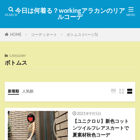
今日は何着る？workingアラカンのリア
ルコーデ
HOME
コーディネート
ボトムス (ページ5)
CATEGORY
ボトムス
新着順
人気順
2021年9月5日
【ユニクロＵ】新色コット
ンツイルフレアスカートで
夏素材秋色コーデ