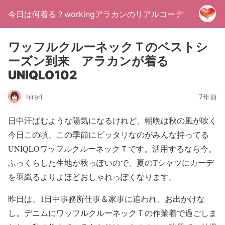
今日は何着る？workingアラカンのリアルコーデ
ワッフルクルーネックＴのベストシ
ーズン到来 アラカンが着る
UNIQLO102
hirari
7年前
日中汗ばむような陽気になるけれど、朝晩は秋の風が吹く
今日この頃、この季節にピッタリなのがみんな持ってる
UNIQLOワッフルクルーネックＴです。活用するなら今。
ふっくらした生地が秋っぽいので、夏のTシャツにカーデ
を羽織るよりよほどおしゃれっぽくなります。
昨日は、1日中事務所仕事＆家事に追われ、お出かけな
し。デニムにワッフルクルーネックＴの作業着で過ごしま